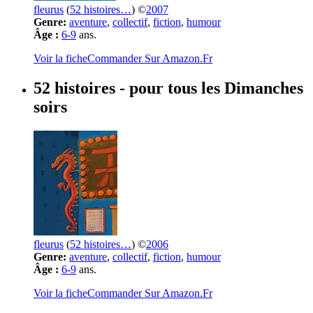
fleurus
(
52 histoires…
) ©
2007
Genre:
aventure
,
collectif
,
fiction
,
humour
Âge :
6-9
ans.
Voir la fiche
Commander Sur Amazon.Fr
52 histoires
- pour tous les Dimanches
soirs
fleurus
(
52 histoires…
) ©
2006
Genre:
aventure
,
collectif
,
fiction
,
humour
Âge :
6-9
ans.
Voir la fiche
Commander Sur Amazon.Fr