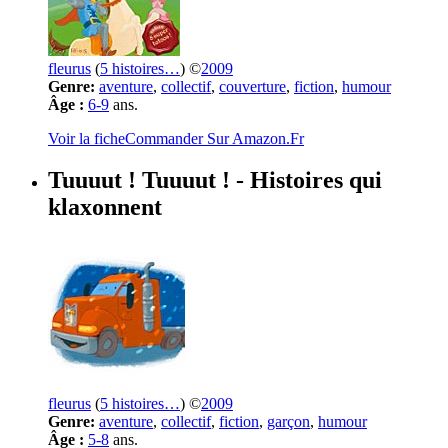
fleurus
(
5 histoires…
) ©
2009
Genre:
aventure
,
collectif
,
couverture
,
fiction
,
humour
Âge :
6-9
ans.
Voir la fiche
Commander Sur Amazon.Fr
Tuuuut ! Tuuuut !
- Histoires qui
klaxonnent
fleurus
(
5 histoires…
) ©
2009
Genre:
aventure
,
collectif
,
fiction
,
garçon
,
humour
Âge :
5-8
ans.