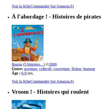
Voir la fiche
Commander Sur Amazon.Fr
À l'abordage !
- Histoires de pirates
fleurus
(
5 histoires…
) ©
2009
Genre:
aventure
,
collectif
,
couverture
,
fiction
,
humour
Âge :
6-9
ans.
Voir la fiche
Commander Sur Amazon.Fr
Vroom !
- Histoires qui roulent