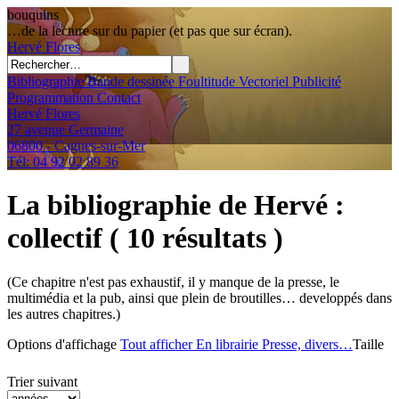
bouquins
…de la lecture sur du papier (et pas que sur écran).
Hervé
Flores
Bibliographie
Bande dessinée
Foultitude
Vectoriel
Publicité
Programmation
Contact
Hervé Flores
27 avenue Germaine
06800 - Cagnes-sur-Mer
Tél: 04 92 02 89 36
La bibliographie de Hervé
:
collectif
( 10 résultats )
(Ce chapitre n'est pas exhaustif, il y manque de la presse, le
multimédia et la pub, ainsi que plein de broutilles… developpés dans
les autres chapitres.)
Options d'affichage
Tout afficher
En librairie
Presse, divers…
Taille
Trier suivant