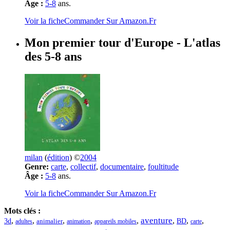
Âge :
5-8
ans.
Voir la fiche
Commander Sur Amazon.Fr
Mon premier tour d'Europe
- L'atlas
des 5-8 ans
milan
(
édition
) ©
2004
Genre:
carte
,
collectif
,
documentaire
,
foultitude
Âge :
5-8
ans.
Voir la fiche
Commander Sur Amazon.Fr
Mots clés :
aventure
,
,
,
,
,
,
,
,
3d
BD
adultes
animalier
animation
appareils mobiles
carte