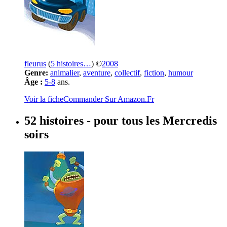
fleurus
(
5 histoires…
) ©
2008
Genre:
animalier
,
aventure
,
collectif
,
fiction
,
humour
Âge :
5-8
ans.
Voir la fiche
Commander Sur Amazon.Fr
52 histoires
- pour tous les Mercredis
soirs