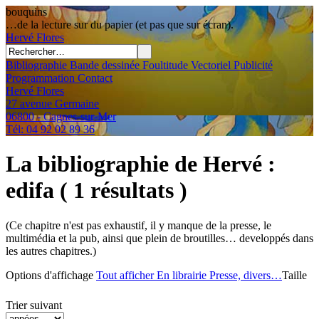
bouquins
…de la lecture sur du papier (et pas que sur écran).
Hervé
Flores
Bibliographie
Bande dessinée
Foultitude
Vectoriel
Publicité
Programmation
Contact
Hervé Flores
27 avenue Germaine
06800 - Cagnes-sur-Mer
Tél: 04 92 02 89 36
La bibliographie de Hervé
:
edifa
( 1 résultats )
(Ce chapitre n'est pas exhaustif, il y manque de la presse, le
multimédia et la pub, ainsi que plein de broutilles… developpés dans
les autres chapitres.)
Options d'affichage
Tout afficher
En librairie
Presse, divers…
Taille
Trier suivant